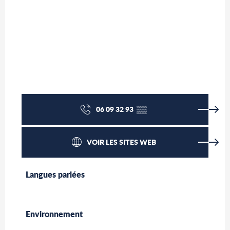
06 09 32 93
▒▒
VOIR LES SITES WEB
Langues parlées
Langues parlées
Environnement
Environnement