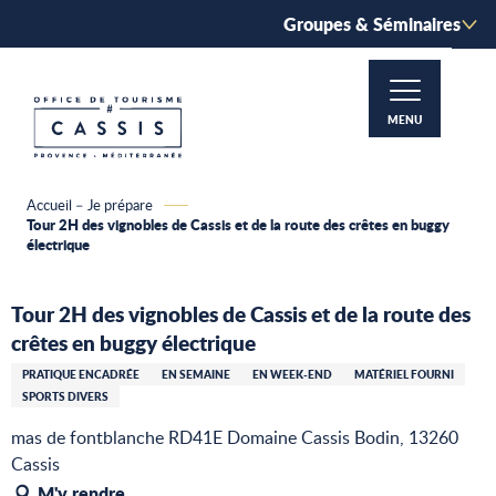
Aller
Groupes & Séminaires
au
contenu
principal
MENU
Accueil – Je prépare
Tour 2H des vignobles de Cassis et de la route des crêtes en buggy
électrique
Tour 2H des vignobles de Cassis et de la route des
crêtes en buggy électrique
PRATIQUE ENCADRÉE
EN SEMAINE
EN WEEK-END
MATÉRIEL FOURNI
SPORTS DIVERS
mas de fontblanche RD41E Domaine Cassis Bodin, 13260
Cassis
M'y rendre