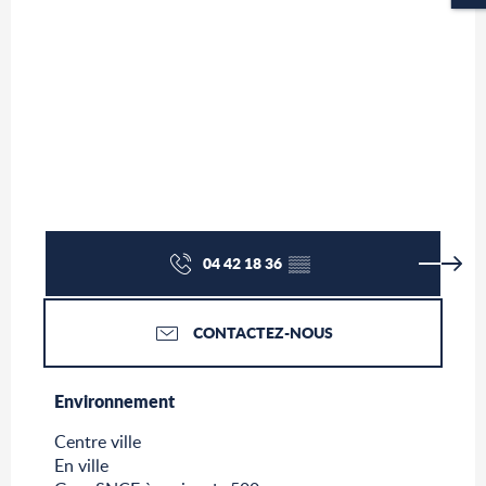
04 42 18 36
▒▒
CONTACTEZ-NOUS
Environnement
Environnement
Centre ville
En ville