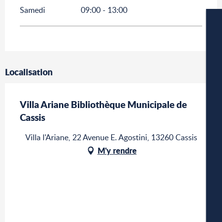
Samedi
09:00 - 13:00
Localisation
W
Villa Ariane Bibliothèque Municipale de
Cassis
A
Villa l'Ariane, 22 Avenue E. Agostini, 13260 Cassis
M'y rendre
P
CA