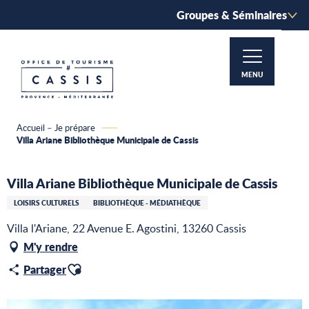
Aller
Groupes & Séminaires
au
contenu
principal
MENU
Accueil – Je prépare
Villa Ariane Bibliothèque Municipale de Cassis
Villa Ariane Bibliothèque Municipale de Cassis
LOISIRS CULTURELS
BIBLIOTHÈQUE - MÉDIATHÈQUE
Villa l'Ariane, 22 Avenue E. Agostini, 13260 Cassis
M'y rendre
Ajouter aux favoris
Partager