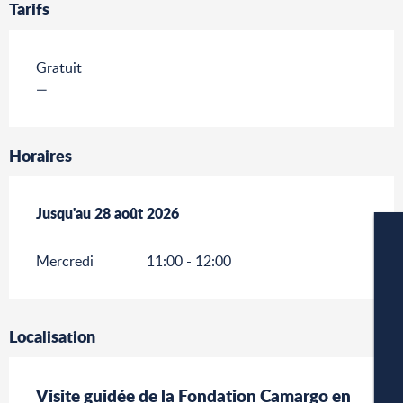
Tarifs
Gratuit
—
Horaires
Du
Jusqu'au
3 juillet 2026
28 août 2026
au
28 août 2026
Mercredi
11:00 - 12:00
Localisation
W
Visite guidée de la Fondation Camargo en