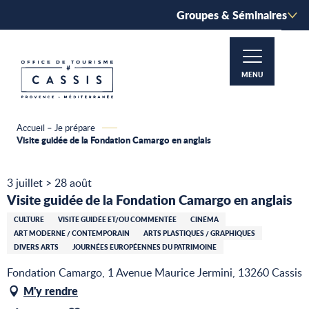
Aller
Groupes & Séminaires
au
contenu
principal
MENU
Accueil – Je prépare
Visite guidée de la Fondation Camargo en anglais
3 juillet > 28 août
Visite guidée de la Fondation Camargo en anglais
CULTURE
VISITE GUIDÉE ET/OU COMMENTÉE
CINÉMA
ART MODERNE / CONTEMPORAIN
ARTS PLASTIQUES / GRAPHIQUES
DIVERS ARTS
JOURNÉES EUROPÉENNES DU PATRIMOINE
Fondation Camargo, 1 Avenue Maurice Jermini, 13260 Cassis
M'y rendre