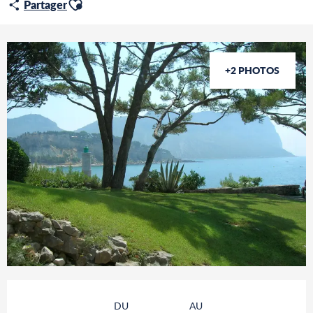
Ajouter aux favoris
Partager
+2 PHOTOS
Ouverture et coordonnées
DU
AU