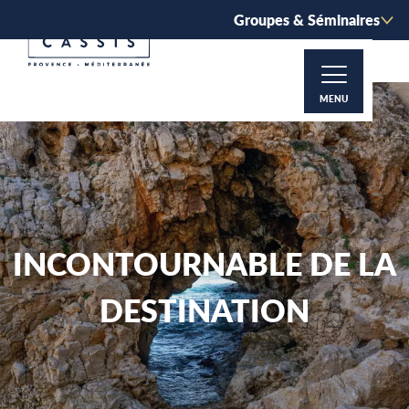
Aller
Groupes & Séminaires
au
contenu
principal
MENU
INCONTOURNABLE DE LA
DESTINATION