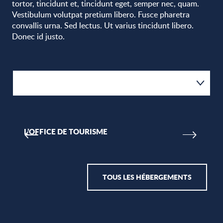
tortor, tincidunt et, tincidunt eget, semper nec, quam.
Vestibulum volutpat pretium libero. Fusce pharetra
convallis urna. Sed lectus. Ut varius tincidunt libero.
Donec id justo.
Hébergements
Restaurants
L’OFFICE DE TOURISME
P
Activités
TOUS LES HÉBERGEMENTS