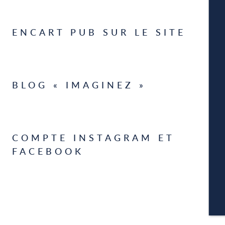
ENCART PUB SUR LE SITE
W
BLOG « IMAGINEZ »
A
COMPTE INSTAGRAM ET
FACEBOOK
P
CA