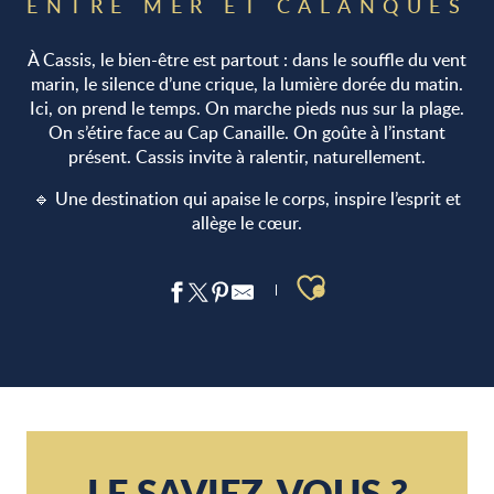
ENTRE MER ET CALANQUES
À Cassis, le bien-être est partout : dans le souffle du vent
marin, le silence d’une crique, la lumière dorée du matin.
Ici, on prend le temps. On marche pieds nus sur la plage.
On s’étire face au Cap Canaille. On goûte à l’instant
présent. Cassis invite à ralentir, naturellement.
🔹 Une destination qui apaise le corps, inspire l’esprit et
allège le cœur.
Ajouter aux 
Le centre SPA Cassis
SPA Sisley Hôtel Les Roches Blanches*****
Souffle 320
SPA Hotel de la Plage Mahogany
LE SAVIEZ-VOUS ?