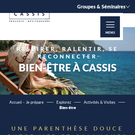
Aller
Groupes & Séminaires
au
contenu
principal
MENU
RESPIRER, RALENTIR, SE
RECONNECTER
BIEN-ÊTRE À CASSIS
Accueil – Je prépare
Explorez
Activités & Visites
Bien-être
UNE PARENTHÈSE DOUCE