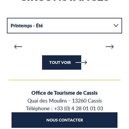
L
LE CAP CANAILLE ET LES CRÊTES
P
Printemps - Été
LIRE LA SUITE
LI
Automne - Hiver
TOUT VOIR
Office de Tourisme de Cassis
Quai des Moulins - 13260 Cassis
Téléphone : +33 (0) 4 28 01 01 03
NOUS CONTACTER