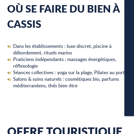
OÙ SE FAIRE DU BIEN À
CASSIS
W
Dans les établissements : luxe discret, piscine à
débordement, rituels marins
A
Praticiens indépendants : massages énergétiques,
réflexologie
Séances collectives : yoga sur la plage, Pilates au port
Salons & soins naturels : cosmétiques bio, parfums
P
méditerranéens, thés bien-être
CA
OFFRE TOURISTIQUE