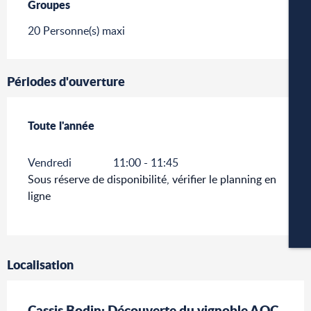
Groupes
Groupes
20 Personne(s) maxi
W
Périodes d'ouverture
A
Toute l'année
Toute l'année
Vendredi
11:00 - 11:45
P
Sous réserve de disponibilité, vérifier le planning en
ligne
CA
Localisation
Cassis Bodin: Découverte du vignoble AOC