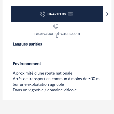
04 42 01 35
▒▒
reservation.ot-cassis.com
Langues parlées
Langues parlées
Environnement
Environnement
A proximité d'une route nationale
Arrêt de transport en commun à moins de 500 m
Sur une exploitation agricole
Dans un vignoble / domaine viticole