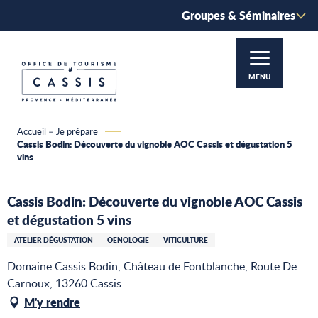
Aller
Groupes & Séminaires
au
contenu
principal
MENU
Accueil – Je prépare
Cassis Bodin: Découverte du vignoble AOC Cassis et dégustation 5
vins
Cassis Bodin: Découverte du vignoble AOC Cassis
et dégustation 5 vins
ATELIER DÉGUSTATION
OENOLOGIE
VITICULTURE
Domaine Cassis Bodin, Château de Fontblanche, Route De
Carnoux, 13260 Cassis
M'y rendre