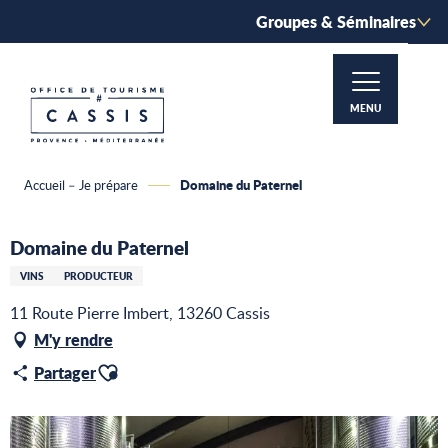
Aller
Groupes & Séminaires
au
contenu
principal
MENU
Domaine du Paternel
Accueil – Je prépare
Domaine du Paternel
VINS
PRODUCTEUR
11 Route Pierre Imbert, 13260 Cassis
M'y rendre
Ajouter aux favoris
Partager