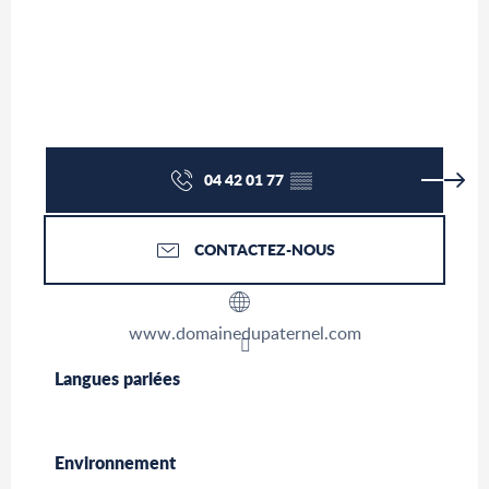
04 42 01 77
▒▒
CONTACTEZ-NOUS
www.domainedupaternel.com
Langues parlées
Langues parlées
Environnement
Environnement